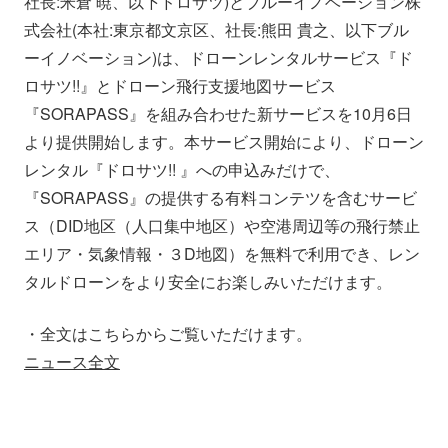
社長:米倉 暁、以下ドロサツ)とブルーイノベーション株
会社情報
ニュース
式会社(本社:東京都文京区、社長:熊田 貴之、以下ブル
ーイノベーション)は、ドローンレンタルサービス『ド
ロサツ!!』とドローン飛行支援地図サービス
採用情報
資料ダウンロード
『SORAPASS』を組み合わせた新サービスを10月6日
より提供開始します。本サービス開始により、ドローン
IR情報
English
レンタル『ドロサツ!! 』への申込みだけで、
『SORAPASS』の提供する有料コンテツを含むサービ
ス（DID地区（人口集中地区）や空港周辺等の飛行禁止
エリア・気象情報・３D地図）を無料で利用でき、レン
タルドローンをより安全にお楽しみいただけます。
・全文はこちらからご覧いただけます。
ニュース全文