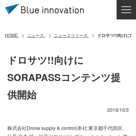
HOME
選ばれる理由
HOME
ニュース
ニュースリリース
ドロサツ!!向けにS
ソリューション
ドロサツ!!向けに
導入事例
SORAPASSコンテンツ提
コアテクノロジー
供開始
クラウドモビリティ研究所
2018/10/3
お問い合わせ
株式会社Drone supply & control(本社:東京都千代田区、