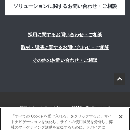
ソリューションに関するお問い合わせ・ご相談
採用に関するお問い合わせ・ご相談
取材・講演に関するお問い合わせ・ご相談
その他のお問い合わせ・ご相談
情報セキュリティ方針
ISMSの取得について
「すべての Cookie を受け入れる」をクリックすると、サイ
個人情報について
勧誘方針
このサイトについて
トナビゲーションを強化し、サイトの使用状況を分析し、弊
社のマーケティング活動を支援するために、デバイスに