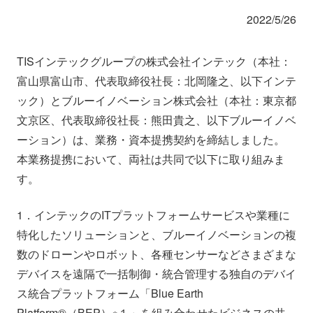
会社情報
ニュース
2022/5/26
採用情報
資料ダウンロード
TISインテックグループの株式会社インテック（本社：
富山県富山市、代表取締役社長：北岡隆之、以下インテ
ック）とブルーイノベーション株式会社（本社：東京都
IR情報
English
文京区、代表取締役社長：熊田貴之、以下ブルーイノベ
ーション）は、業務・資本提携契約を締結しました。
本業務提携において、両社は共同で以下に取り組みま
す。
1．インテックのITプラットフォームサービスや業種に
特化したソリューションと、ブルーイノベーションの複
数のドローンやロボット、各種センサーなどさまざまな
デバイスを遠隔で一括制御・統合管理する独自のデバイ
ス統合プラットフォーム「Blue Earth
Platform®（BEP）※１」を組み合わせたビジネスの共