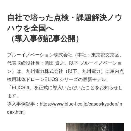
会社情報
ニュース
自社で培った点検・課題解決ノウ
採用情報
資料ダウンロード
ハウを全国へ
（導入事例記事公開）
IR情報
English
ブルーイノベーション株式会社（本社：東京都文京区、
代表取締役社長：熊田 貴之、以下 ブルーイノベーショ
ン）は、九州電力株式会社（以下、九州電力）に屋内点
検用球体ドローンELIOS シリーズの最新モデル
「ELIOS 3」を正式に導入いただいたことをお知らせし
ます。
導入事例記事：
https://www.blue-i.co.jp/cases/kyuden/in
dex.html