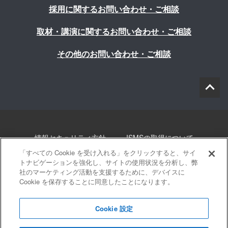
採用に関するお問い合わせ・ご相談
取材・講演に関するお問い合わせ・ご相談
その他のお問い合わせ・ご相談
情報セキュリティ方針
ISMSの取得について
「すべての Cookie を受け入れる」をクリックすると、サイ
個人情報について
勧誘方針
このサイトについて
トナビゲーションを強化し、サイトの使用状況を分析し、弊
社のマーケティング活動を支援するために、デバイスに
Cookie を保存することに同意したことになります。
サイトマップ
Cookie 設定