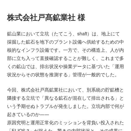
会社情報
ニュース
株式会社戸髙鉱業社 様
採用情報
資料ダウンロード
鉱山業において立坑（たてこう、shaft）は、地上にて
採掘した鉱石を地下のプラント設備へ供給するための中
IR情報
English
核的なインフラ設備です。一方で、その構造上、人が内
部に立ち入って直接確認することが難しく、これまで多
くの鉱山では、排出状況や操業データに基づいた「運用
状況からその状態を推測する」管理が一般的でした。
今回、株式会社戸髙鉱業社において、別系統の貯鉱槽と
隣接する立坑で「異なる鉱石が混在して排出される」と
いう予期せぬトラブルが発生しました。立坑内部で何が
起きているのか――
原因究明と運用正常化のミッションを背負い投入された
「ELIOS 3」が捉えた、驚きの内部状況と、その成果に