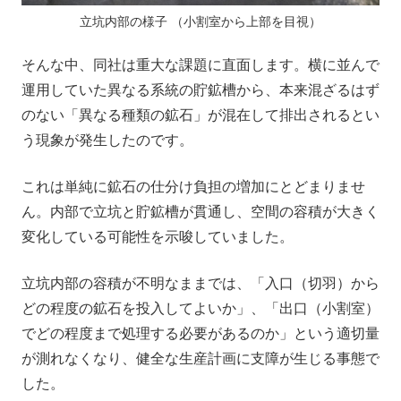
立坑内部の様子 （小割室から上部を目視）
そんな中、同社は重大な課題に直面します。横に並んで
運用していた異なる系統の貯鉱槽から、本来混ざるはず
のない「異なる種類の鉱石」が混在して排出されるとい
う現象が発生したのです。
これは単純に鉱石の仕分け負担の増加にとどまりませ
ん。内部で立坑と貯鉱槽が貫通し、空間の容積が大きく
変化している可能性を示唆していました。
立坑内部の容積が不明なままでは、「入口（切羽）から
どの程度の鉱石を投入してよいか」、「出口（小割室）
でどの程度まで処理する必要があるのか」という適切量
が測れなくなり、健全な生産計画に支障が生じる事態で
した。