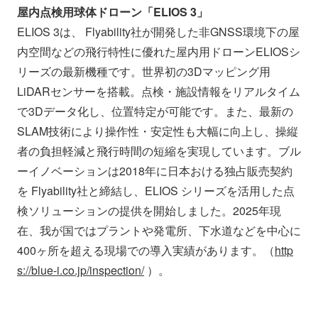
屋内点検用球体ドローン「ELIOS 3」
ELIOS 3は、 Flyability社が開発した非GNSS環境下の屋
内空間などの飛行特性に優れた屋内用ドローンELIOSシ
リーズの最新機種です。世界初の3Dマッピング用
LiDARセンサーを搭載。点検・施設情報をリアルタイム
で3Dデータ化し、位置特定が可能です。また、最新の
SLAM技術により操作性・安定性も大幅に向上し、操縦
者の負担軽減と飛行時間の短縮を実現しています。ブル
ーイノベーションは2018年に日本おける独占販売契約
を Flyability社と締結し、ELIOS シリーズを活用した点
検ソリューションの提供を開始しました。2025年現
在、我が国ではプラントや発電所、下水道などを中心に
400ヶ所を超える現場での導入実績があります。（
http
s://blue-i.co.jp/inspection/
）。