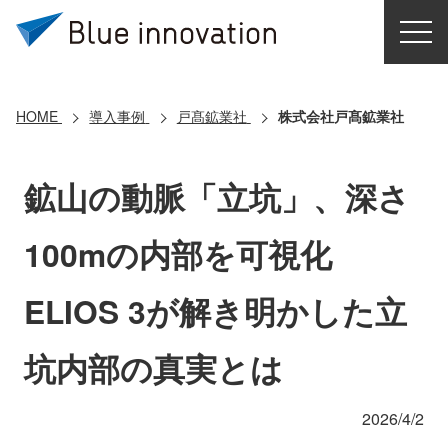
HOME
選ばれる理由
HOME
導入事例
戸髙鉱業社
株式会社戸髙鉱業社
ソリューション
鉱山の動脈「立坑」、深さ
導入事例
100mの内部を可視化
コアテクノロジー
ELIOS 3が解き明かした立
クラウドモビリティ研究所
坑内部の真実とは
お問い合わせ
2026/4/2