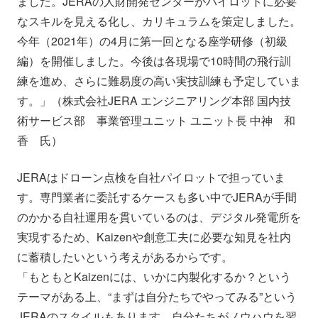
ました。JERAの人財開発センターがパイロットに必要
なスキルを見える化し、カリキュラムを策定しました。
今年（2021年）の4月に第一回となる座学研修（初級
編）を開催しました。今後は各現場で10時間の飛行訓
練を進め、さらに難易度の高い実技訓練も予定していま
す。」（株式会社JERA エンジニアリング本部 国内技
術サービス部 事業管理ユニット ユニット長 中神 和
香 氏）
JERAはドローン点検を自社パイロットで担っていま
す。専門業者に委託するケースも多い中でJERAが手間
のかかる自社運用を貫いているのは、デジタル発電所を
実現するため、Kaizenや創意工夫に必要な知見を社内
に蓄積したいという考えがあるからです。
「もともとKaizenには、いかに内製化するか？という
テーマがある上、“まずは自分たちでやってみる”という
JERAのスタイルもあります。自分たちがノウハウを習