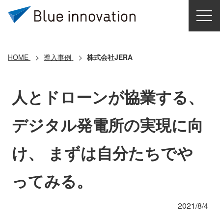
HOME
選ばれる理由
HOME
導入事例
株式会社JERA
ソリューション
人とドローンが協業する、
導入事例
デジタル発電所の実現に向
コアテクノロジー
け、 まずは自分たちでや
クラウドモビリティ研究所
ってみる。
お問い合わせ
2021/8/4