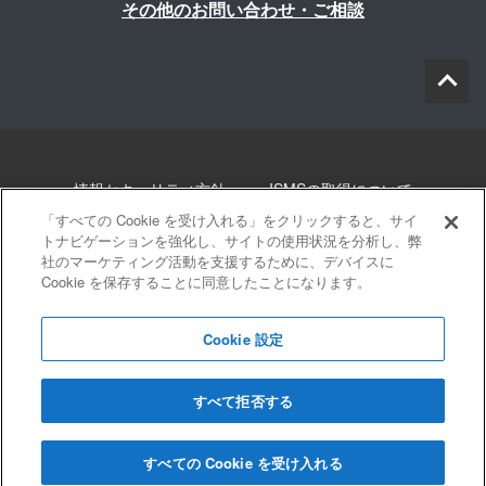
その他のお問い合わせ・ご相談
情報セキュリティ方針
ISMSの取得について
「すべての Cookie を受け入れる」をクリックすると、サイ
個人情報について
勧誘方針
このサイトについて
トナビゲーションを強化し、サイトの使用状況を分析し、弊
社のマーケティング活動を支援するために、デバイスに
Cookie を保存することに同意したことになります。
サイトマップ
Cookie 設定
すべて拒否する
© 2022 Blue innovation Co.,Ltd. All Rights Reserved
すべての Cookie を受け入れる